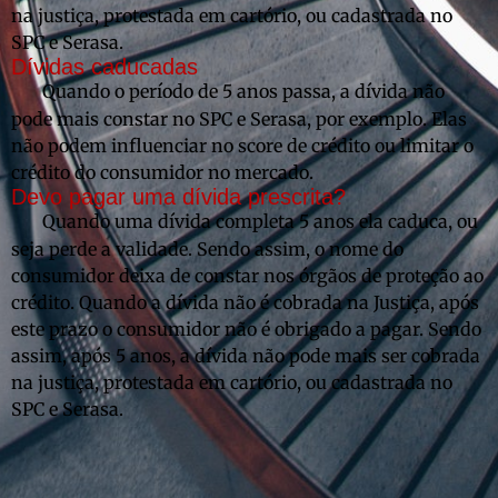
na justiça, protestada em cartório, ou cadastrada no
SPC e Serasa.
Dívidas caducadas
Quando o período de 5 anos passa, a dívida não
pode mais constar no SPC e Serasa, por exemplo. Elas
não podem influenciar no score de crédito ou limitar o
crédito do consumidor no mercado.
Devo pagar uma dívida prescrita?
Quando uma dívida completa 5 anos ela caduca, ou
seja perde a validade. Sendo assim, o nome do
consumidor deixa de constar nos órgãos de proteção ao
crédito. Quando a dívida não é cobrada na Justiça, após
este prazo o consumidor não é obrigado a pagar. Sendo
assim, após 5 anos, a dívida não pode mais ser cobrada
na justiça, protestada em cartório, ou cadastrada no
SPC e Serasa.