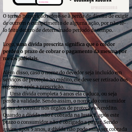
O termo prescrição refere-se à perda do direito de exigir
de outrem o cumprimento de alguma ação, por não tê-
lo feito dentro de determinado período de tempo.
Logo,
uma dívida prescrita significa que o credor
perdeu o prazo de cobrar o pagamento da mesma por
meios judiciais.
Além disso, caso o nome do devedor seja incluído em
serviços de proteção ao crédito, ele deve ser retirado dos
registros após a prescrição.
Uma dívida completa 5 anos ela caduca, ou seja
perde a validade. Sendo assim, o nome do consumidor
deixa de constar nos órgãos de proteção ao crédito.
Quando a dívida não é cobrada na Justiça, após este
prazo o consumidor não é obrigado a pagar. Sendo
assim, após 5 anos, a dívida não pode mais ser cobrada