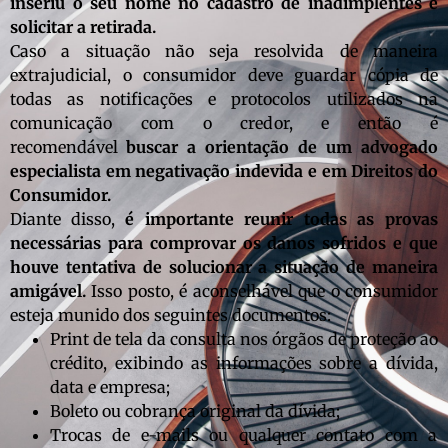
inseriu o seu nome no cadastro de inadimplentes e
solicitar a retirada.
Caso a situação não seja resolvida de maneira
extrajudicial, o consumidor deve guardar cópia de
todas as notificações e protocolos utilizados na
comunicação com o credor, e então é
recomendável
buscar a orientação de um advogado
especialista em negativação indevida e em Direitos do
Consumidor.
Diante disso,
é importante reunir todas as provas
necessárias para comprovar os danos sofridos e que
houve tentativa de solucionar a situação de maneira
amigável.
Isso posto, é aconselhável que o consumidor
esteja munido dos seguintes documentos:
Print de tela da consulta nos órgãos de proteção ao
crédito, exibindo as informações sobre a dívida,
data e empresa;
B
oleto ou cobrança original da dívida;
Trocas de e-mails ou qualquer contato com a