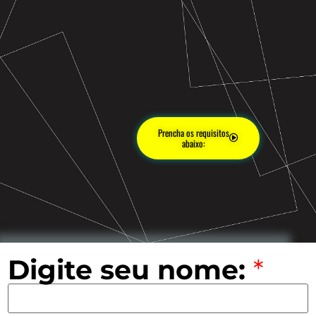
Prencha os requisitos
abaixo:
Digite seu nome:
*